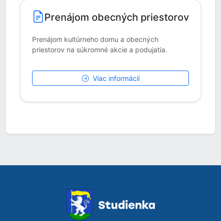
Prenájom obecných priestorov
Prenájom kultúrneho domu a obecných
priestorov na súkromné akcie a podujatia.
Viac informácií