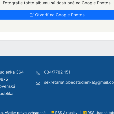
Fotografie tohto albumu sú dostupné na Google Photos.
Otvoriť na Google Photos
udienka 364
034/7782 151
0875
sekretariat.obecstudienka@gmail.c
lovenská
publika
ka. Všetky práva vyhradené.
RSS Aktuality
|
RSS Úradná ta