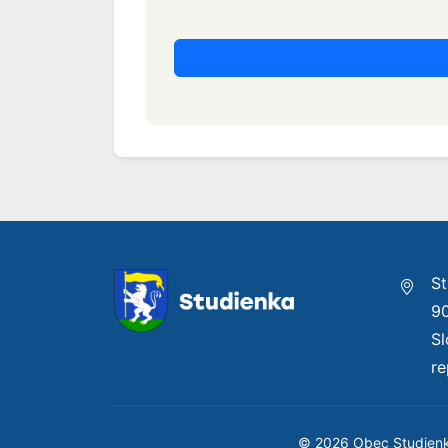
St
9
S
re
© 2026 Obec Studien