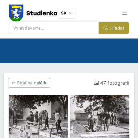
SK
Hľadať
47 fotografií
Späť na galériu