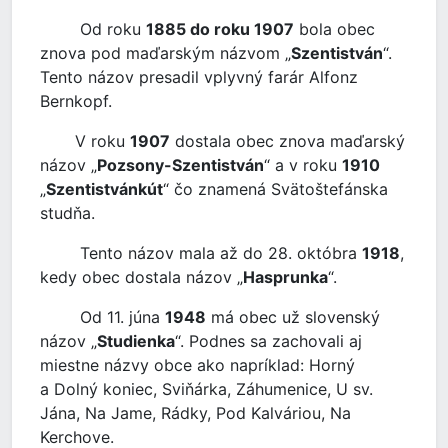
Od roku
1885 do roku 1907
bola obec
znova pod maďarským názvom „
Szentistván
“.
Tento názov presadil vplyvný farár Alfonz
Bernkopf.
V roku
1907
dostala obec znova maďarský
názov „
Pozsony-Szentistván
“ a v roku
1910
„
Szentistvánkút
“ čo znamená Svätoštefánska
studňa.
Tento názov mala až do 28. októbra
1918
,
kedy obec dostala názov „
Hasprunka
“.
Od 11. júna
1948
má obec už slovenský
názov „
Studienka
“. Podnes sa zachovali aj
miestne názvy obce ako napríklad: Horný
a Dolný koniec, Sviňárka, Záhumenice, U sv.
Jána, Na Jame, Rádky, Pod Kalváriou, Na
Kerchove.