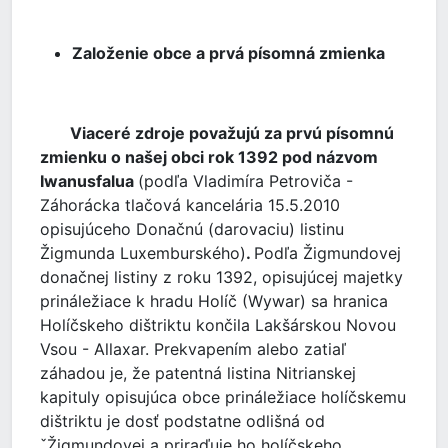
Založenie obce a prvá písomná zmienka
Viaceré zdroje považujú za prvú písomnú
zmienku o našej obci rok 1392 pod názvom
Iwanusfalua
(podľa Vladimíra Petroviča -
Záhorácka tlačová kancelária 15.5.2010
opisujúceho Donačnú (darovaciu) listinu
Žigmunda Luxemburského)
.
Podľa Žigmundovej
donačnej listiny z roku 1392, opisujúcej majetky
prináležiace k hradu Holíč (Wywar) sa hranica
Holíčskeho dištriktu končila Lakšárskou Novou
Vsou - Allaxar. Prekvapením alebo zatiaľ
záhadou je, že patentná listina Nitrianskej
kapituly opisujúca obce prináležiace holíčskemu
dištriktu je dosť podstatne odlišná od
ˇŽigmundovej a priraďuje ho holíčskeho