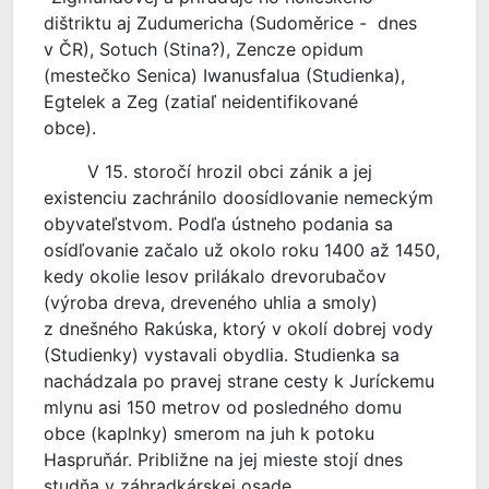
dištriktu aj Zudumericha (Sudoměrice - dnes
v ČR), Sotuch (Stina?), Zencze opidum
(mestečko Senica) Iwanusfalua (Studienka),
Egtelek a Zeg (zatiaľ neidentifikované
obce).
V 15. storočí hrozil obci zánik a jej
existenciu zachránilo doosídlovanie nemeckým
obyvateľstvom. Podľa ústneho podania sa
osídľovanie začalo už okolo roku 1400 až 1450,
kedy okolie lesov prilákalo drevorubačov
(výroba dreva, dreveného uhlia a smoly)
z dnešného Rakúska, ktorý v okolí dobrej vody
(Studienky) vystavali obydlia. Studienka sa
nachádzala po pravej strane cesty k Juríckemu
mlynu asi 150 metrov od posledného domu
obce (kaplnky) smerom na juh k potoku
Haspruňár. Približne na jej mieste stojí dnes
studňa v záhradkárskej osade.