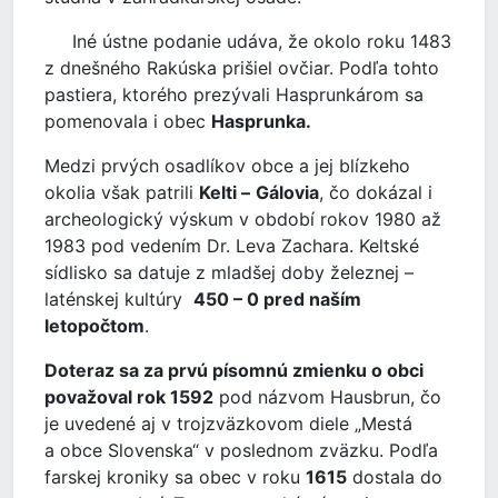
Iné ústne podanie udáva, že okolo roku 1483
z dnešného Rakúska prišiel ovčiar. Podľa tohto
pastiera, ktorého prezývali Hasprunkárom sa
pomenovala i obec
Hasprunka.
Medzi prvých osadlíkov obce a jej blízkeho
okolia však patrili
Kelti –
Gálovia
, čo dokázal i
archeologický výskum v období rokov 1980 až
1983 pod vedením Dr. Leva Zachara. Keltské
sídlisko sa datuje z mladšej doby železnej –
laténskej kultúry
450 – 0 pred naším
letopočtom
.
Doteraz sa za prvú písomnú zmienku o obci
považoval rok 1592
pod názvom Hausbrun, čo
je uvedené aj v trojzväzkovom diele „Mestá
a obce Slovenska“ v poslednom zväzku. Podľa
farskej kroniky sa obec v roku
1615
dostala do