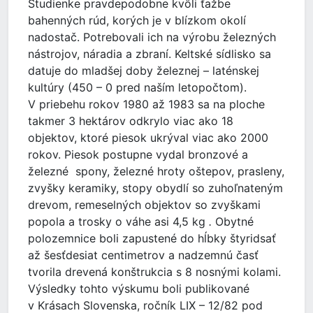
Studienke pravdepodobne kvôli ťažbe
bahenných rúd, korých je v blízkom okolí
nadostač. Potrebovali ich na výrobu železných
nástrojov, náradia a zbraní. Keltské sídlisko sa
datuje do mladšej doby železnej – laténskej
kultúry (450 – 0 pred naším letopočtom).
V priebehu rokov 1980 až 1983 sa na ploche
takmer 3 hektárov odkrylo viac ako 18
objektov, ktoré piesok ukrýval viac ako 2000
rokov. Piesok postupne vydal bronzové a
železné spony, železné hroty oštepov, prasleny,
zvyšky keramiky, stopy obydlí so zuhoľnateným
drevom, remeselných objektov so zvyškami
popola a trosky o váhe asi 4,5 kg
.
Obytné
polozemnice boli zapustené do hĺbky štyridsať
až šesťdesiat centimetrov a nadzemnú časť
tvorila drevená konštrukcia s 8 nosnými kolami.
Výsledky tohto výskumu boli publikované
v Krásach Slovenska, ročník LIX – 12/82 pod