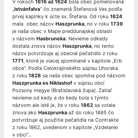
V rokoch
1616 až 1624
bola obec pomenovaná
„
Istvánfalva
“ čo znamená Štefanová Ves podľa
prvej kaplnky k úcte sv. Štefana. Od roku
1624
mala obec názov
Haszprunka,
no v roku
1739
je naša obec v Mape preddunajskej oblasti
s názvom
Hasbruneka
. Nevieme odkedy
dostala znova názov
Haszprunka
, no tento
názov potvrdzuje aj obecné pečatidlo z roku
1771
, ktoré je viacej spomínané v kapitole „Erb
obce“. Podľa Celokrajinského súpisu Uhorska
z roku
1828
sa naša obec spomína pod názvom
Haszprunka es Niklashof
v súpisu obcí
Pozsony megye (Bratislavská župa). Zatiaľ
nevieme od kedy a do kedy bola s týmto
názvom ale isté je, že v roku
1862
sa volala
znova ako
Haszprunka
až do roku 1885 čo
potvrdzuje aj použitie pečatidla na Contrakte
z roku 1862, uvedenom v kapitole „Vzdelanie
v obci“.
.