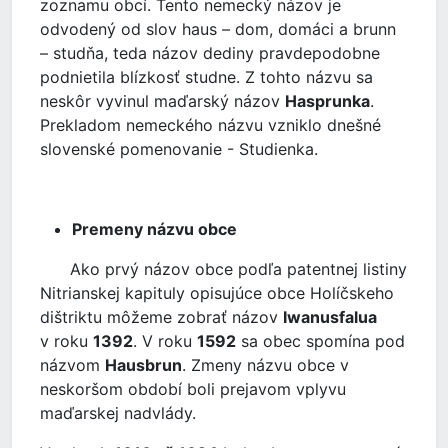
zoznamu obcí. Tento nemecký názov je
odvodený od slov haus – dom, domáci a brunn
– studňa, teda názov dediny pravdepodobne
podnietila blízkosť studne. Z tohto názvu sa
neskôr vyvinul maďarský názov
Hasprunka
.
Prekladom nemeckého názvu vzniklo dnešné
slovenské pomenovanie - Studienka.
Premeny názvu obce
Ako prvý názov obce podľa patentnej listiny
Nitrianskej kapituly opisujúce obce Holíčskeho
dištriktu môžeme zobrať názov
Iwanusfalua
v roku
1392
. V roku
1592
sa obec spomína pod
názvom
Hausbrun
. Zmeny názvu obce v
neskoršom období boli prejavom vplyvu
maďarskej nadvlády.