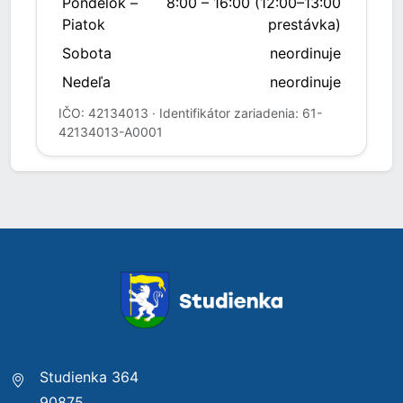
Pondelok –
8:00 – 16:00 (12:00–13:00
Piatok
prestávka)
Sobota
neordinuje
Nedeľa
neordinuje
IČO: 42134013 · Identifikátor zariadenia: 61-
42134013-A0001
Studienka 364
90875