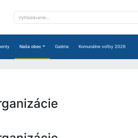
enty
Naša obec
Galéria
Komunálne voľby 2026
rganizácie
rganizácie