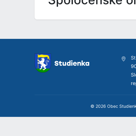
St
9
S
re
© 2026 Obec Studien