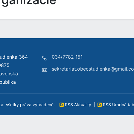
udienka 364
034/7782 151
0875
sekretariat.obecstudienka@gmail.c
lovenská
publika
ka. Všetky práva vyhradené.
RSS Aktuality
|
RSS Úradná ta