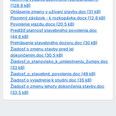
(128,8 kB)
Ohlásenie zmeny v užívaní stavby.doc (31 kB)
Písomný záväzok - k rozkopávke.docx (12,6 kB)
Povolenie vjazdu.docx (20,5 kB)
Predlžiť platnosť stavebného povolenia.doc
(44,6 kB)
Prehlásenie stavebného dozoru.doc (30 kB)
Žiadosť o zmenu stavby pred jej
dokončením.doc (30,5 kB)
Žiadosť_o_stanovisko_k_umiestneniu_žumpy.doc
(33 kB)
Žiadosť_o_stavebné_povolenie.doc (49 kB)
Žiadosť o vyjadrenie k studni.doc (35 kB)
Žiadosť o zmenu lehoty dokončenia stavby.doc
(33,5 kB)