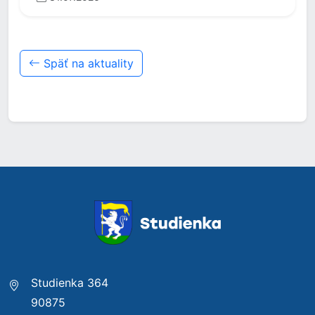
Späť na aktuality
Studienka 364
90875