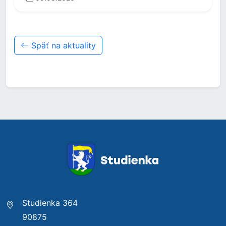
Späť na aktuality
Studienka 364
90875