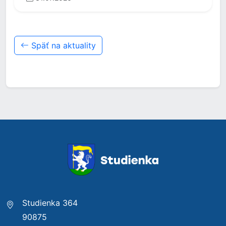
Späť na aktuality
Studienka 364
90875