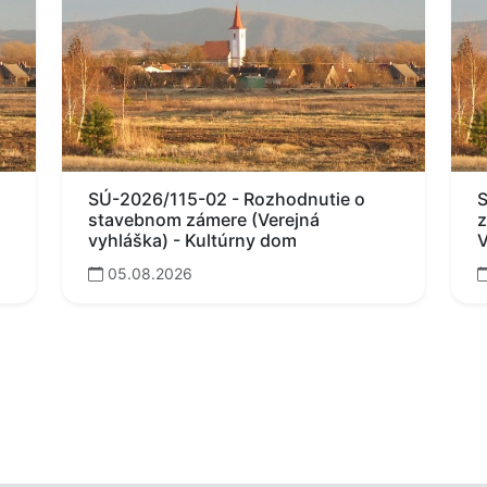
SÚ-2026/115-02 - Rozhodnutie o
S
stavebnom zámere (Verejná
z
vyhláška) - Kultúrny dom
V
05.08.2026