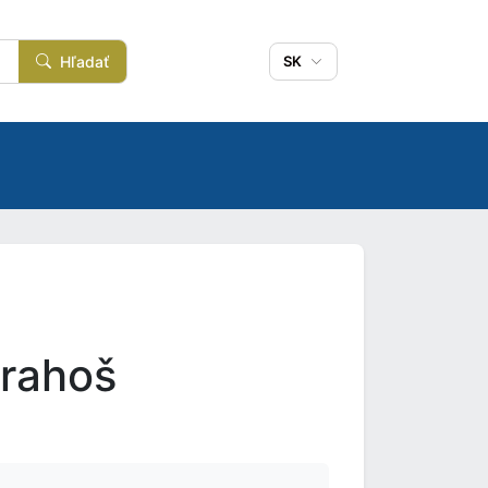
Hľadať
SK
Drahoš