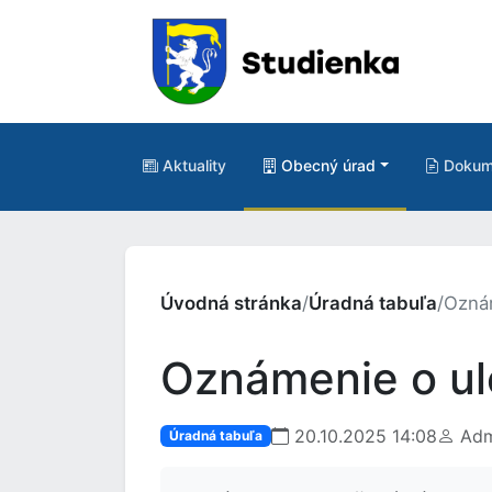
Aktuality
Obecný úrad
Dokum
Úvodná stránka
/
Úradná tabuľa
/
Oznám
Oznámenie o ulo
20.10.2025 14:08
Adm
Úradná tabuľa