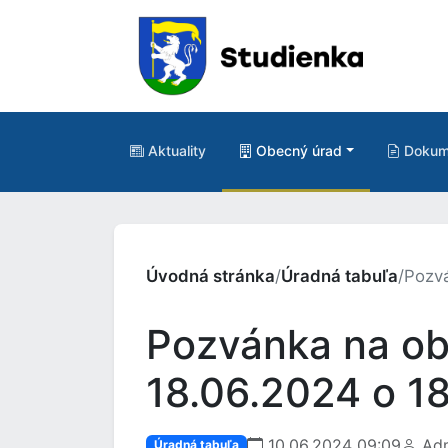
Aktuality
Obecný úrad
Dokum
Úvodná stránka
/
Úradná tabuľa
/
Pozvá
Pozvánka na ob
18.06.2024 o 1
10.06.2024 09:09
Adm
Úradná tabuľa