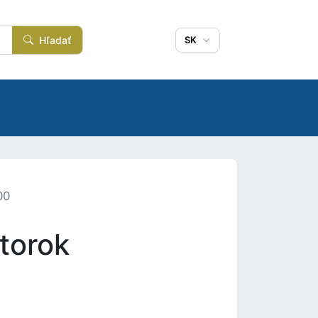
Hľadať
SK
00
torok