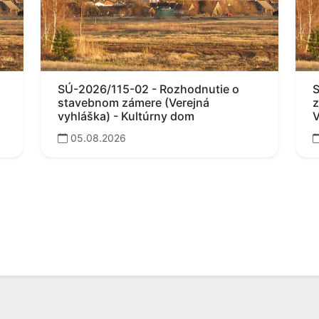
SÚ-2026/115-02 - Rozhodnutie o
S
stavebnom zámere (Verejná
z
vyhláška) - Kultúrny dom
V
05.08.2026