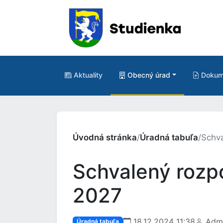
Aktuality
Obecný úrad
Dokum
Úvodná stránka
/
Úradná tabuľa
/
Schva
Schvalený rozp
2027
18.12.2024 11:38
Admi
Úradná tabuľa