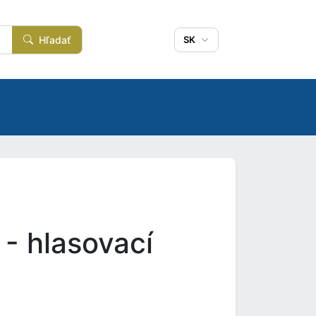
Hľadať
SK
- hlasovací