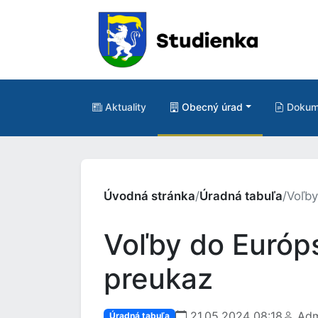
Aktuality
Obecný úrad
Dokum
Úvodná stránka
/
Úradná tabuľa
/
Voľby
Voľby do Európ
preukaz
21.05.2024 08:18
Adm
Úradná tabuľa