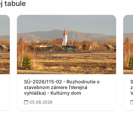
j tabule
SÚ-2026/115-02 - Rozhodnutie o
S
stavebnom zámere (Verejná
z
vyhláška) - Kultúrny dom
V
05.08.2026