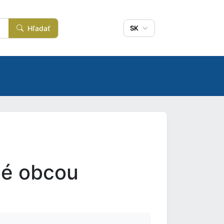
Hľadať
SK
né obcou