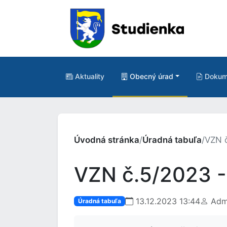
Aktuality
Obecný úrad
Dokum
Úvodná stránka
/
Úradná tabuľa
/
VZN č
VZN č.5/2023 -
13.12.2023 13:44
Admi
Úradná tabuľa