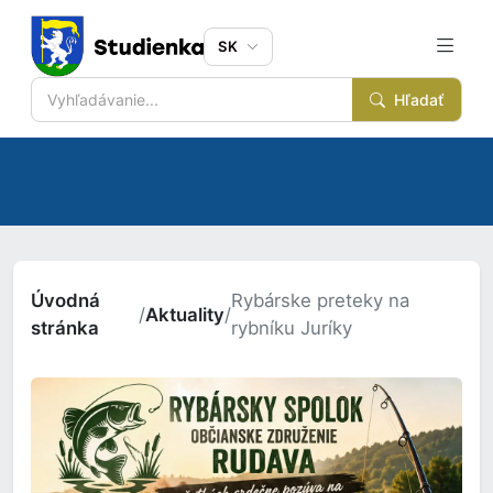
SK
Hľadať
Úvodná
Rybárske preteky na
/
Aktuality
/
stránka
rybníku Juríky