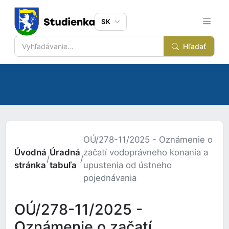
SK
Hľadať
OÚ/278-11/2025 - Oznámenie o
Úvodná
Úradná
začatí vodoprávneho konania a
/
/
stránka
tabuľa
upustenia od ústneho
pojednávania
OÚ/278-11/2025 -
Oznámenie o začatí