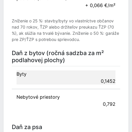
+ 0,066 €/m²
Zníženie o 25 %: stavby/byty vo vlastníctve občanov
nad 70 rokov, ŤZP alebo držiteľov preukazu ŤZP (70
%), ak slúžia na trvalé bývanie. Zníženie o 50 %: garáže
pre ZP/ŤZP s potrebou sprievodcu.
Daň z bytov (ročná sadzba za m²
podlahovej plochy)
Byty
0,1452
Nebytové priestory
0,792
Daň za psa