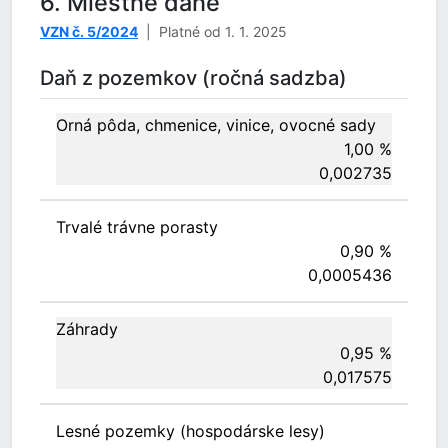
6. Miestne dane
VZN č. 5/2024
| Platné od 1. 1. 2025
Daň z pozemkov (ročná sadzba)
Orná pôda, chmenice, vinice, ovocné sady
1,00 %
0,002735
Trvalé trávne porasty
0,90 %
0,0005436
Záhrady
0,95 %
0,017575
Lesné pozemky (hospodárske lesy)