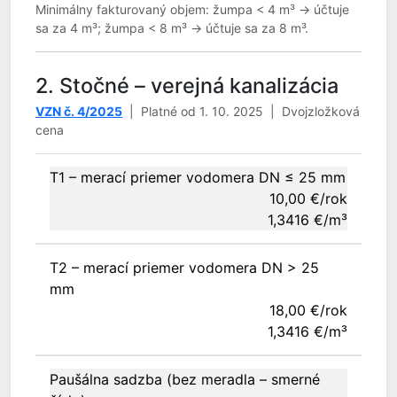
Minimálny fakturovaný objem: žumpa < 4 m³ → účtuje
sa za 4 m³; žumpa < 8 m³ → účtuje sa za 8 m³.
2. Stočné – verejná kanalizácia
VZN č. 4/2025
| Platné od 1. 10. 2025 | Dvojzložková
cena
T1 – merací priemer vodomera DN ≤ 25 mm
10,00 €/rok
1,3416 €/m³
T2 – merací priemer vodomera DN > 25
mm
18,00 €/rok
1,3416 €/m³
Paušálna sadzba (bez meradla – smerné