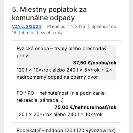
5. Miestny poplatok za
komunálne odpady
VZN č. 3/2024
| Platné od 1. 1. 2025 | Splatnosť do
15. februára bežného roka
Fyzická osoba – trvalý alebo prechodný
pobyt
37,50 €/osoba/rok
120 l × 10×/rok alebo 240 l × 5×/rok + 2×
nadrozmerný odpad na zberný dvor
FO / PO – nehnuteľnosť (nie podnikanie:
rekreácia, záhrada…)
75,00 €/nehnuteľnosť/rok
120 l × 20×/rok alebo 240 l × 10×/rok
Podnikateľ – nádoba 120 l (20 vývozov/rok)