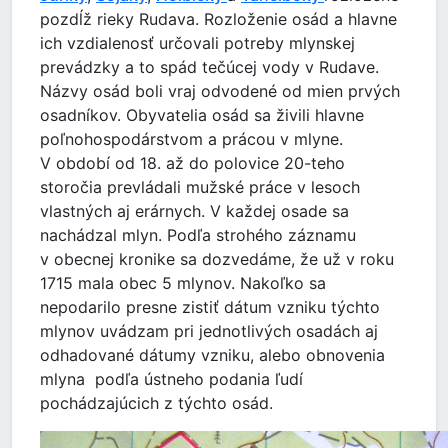
pozdĺž rieky Rudava. Rozloženie osád a hlavne
ich vzdialenosť určovali potreby mlynskej
prevádzky a to spád tečúcej vody v Rudave.
Názvy osád boli vraj odvodené od mien prvých
osadníkov. Obyvatelia osád sa živili hlavne
poľnohospodárstvom a prácou v mlyne.
V období od 18. až do polovice 20-teho
storočia prevládali mužské práce v lesoch
vlastných aj erárnych. V každej osade sa
nachádzal mlyn. Podľa strohého záznamu
v obecnej kronike sa dozvedáme, že už v roku
1715 mala obec 5 mlynov. Nakoľko sa
nepodarilo presne zistiť dátum vzniku týchto
mlynov uvádzam pri jednotlivých osadách aj
odhadované dátumy vzniku, alebo obnovenia
mlyna podľa ústneho podania ľudí
pochádzajúcich z týchto osád.