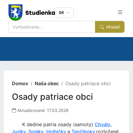
SK
Hľadať
Domov
Naša obec
Osady patriace obci
Osady patriace obci
Aktualizované: 17.03.2026
K dedine patria osady (samoty)
Chvály
,
Juríky
,
Sojáky
,
Holbičky
a
Tančiboky
rozložené