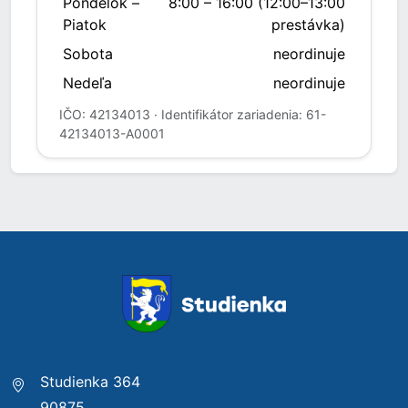
Pondelok –
8:00 – 16:00 (12:00–13:00
Piatok
prestávka)
Sobota
neordinuje
Nedeľa
neordinuje
IČO: 42134013 · Identifikátor zariadenia: 61-
42134013-A0001
Studienka 364
90875