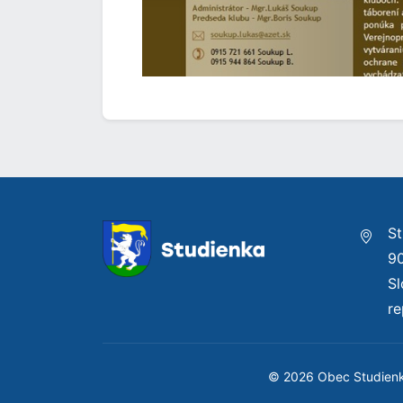
St
9
S
re
© 2026 Obec Studien