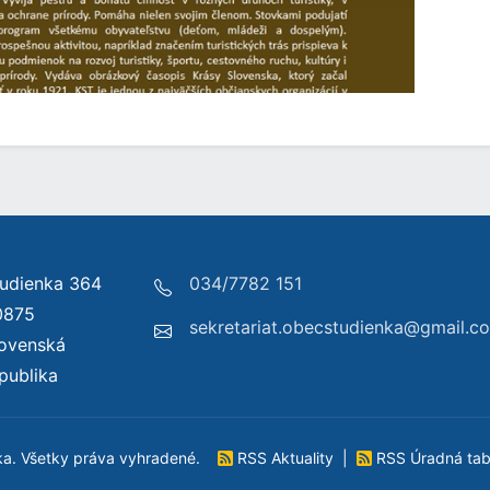
udienka 364
034/7782 151
0875
sekretariat.obecstudienka@gmail.c
lovenská
publika
ka. Všetky práva vyhradené.
RSS Aktuality
|
RSS Úradná ta