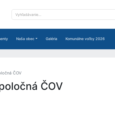
enty
Naša obec
Galéria
Komunálne voľby 2026
poločná ČOV
spoločná ČOV