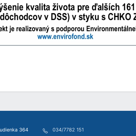
udienka 364
034/7782 151