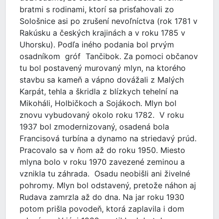
bratmi s rodinami, ktorí sa prisťahovali zo
Sološnice asi po zrušení nevoľníctva (rok 1781 v
Rakúsku a českých krajinách a v roku 1785 v
Uhorsku). Podľa iného podania bol prvým
osadníkom gróf Tančibok. Za pomoci občanov
tu bol postavený murovaný mlyn, na ktorého
stavbu sa kameň a vápno dovážali z Malých
Karpát, tehla a škridla z blízkych tehelní na
Mikoháli, Holbičkoch a Sojákoch. Mlyn bol
znovu vybudovaný okolo roku 1782. V roku
1937 bol zmodernizovaný, osadená bola
Francisová turbína a dynamo na striedavý prúd.
Pracovalo sa v ňom až do roku 1950. Miesto
mlyna bolo v roku 1970 zavezené zeminou a
vznikla tu záhrada. Osadu neobišli ani živelné
pohromy. Mlyn bol odstavený, pretože náhon aj
Rudava zamrzla až do dna. Na jar roku 1930
potom prišla povodeň, ktorá zaplavila i dom