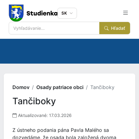
SK
Hľadať
Domov
Osady patriace obci
Tančiboky
Tančiboky
Aktualizované: 17.03.2026
Z ústneho podania pána Pavla Malého sa
dozvedáme, že osada bola založená dvoma