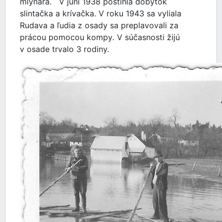
mlynára. V júni 1938 postihla dobytok
slintačka a krívačka. V roku 1943 sa vyliala
Rudava a ľudia z osady sa preplavovali za
prácou pomocou kompy
.
V súčasnosti žijú
v osade trvalo 3 rodiny.