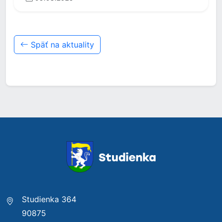
Späť na aktuality
Studienka 364
90875